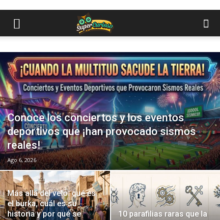
Conoce los conciertos y los eventos
deportivos que ¡han provocado sismos
reales!
Ago 6, 2026
Más allá del velo: qué es
el burka, cuál es su
historia y por qué se
10 parafilias raras que la